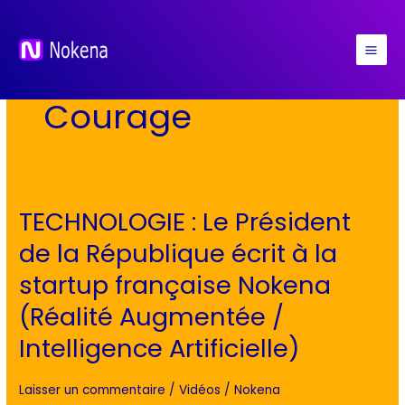
Aller
au
contenu
Courage
TECHNOLOGIE : Le Président
TECHNOLOGIE
:
de la République écrit à la
Le
startup française Nokena
Président
de
(Réalité Augmentée /
la
Intelligence Artificielle)
République
écrit
Laisser un commentaire
/
Vidéos
/
Nokena
à