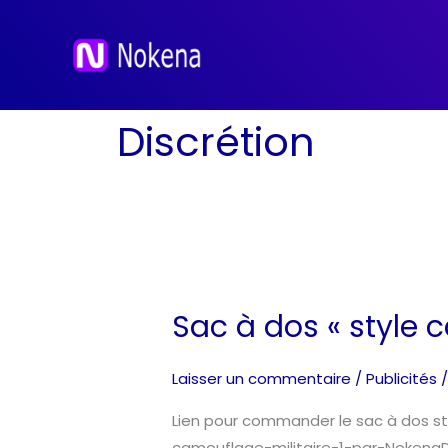
Aller
au
contenu
Discrétion
Sac à dos « style 
Sac
à
dos
Laisser un commentaire
/
Publicités
« style
Lien pour commander le sac à dos st
camouflage
camouflage-militaire-1-par-Nokena