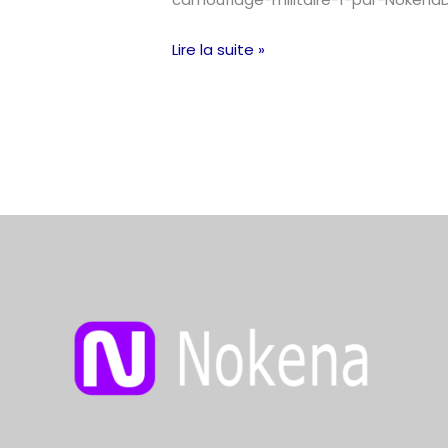
militaire
1 »
Lire la suite »
par
NokenaDesign
!