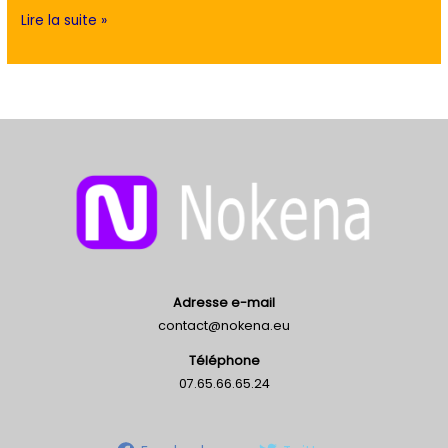
produits
Lire la suite »
!
Adresse e-mail
contact@nokena.eu
Téléphone
07.65.66.65.24