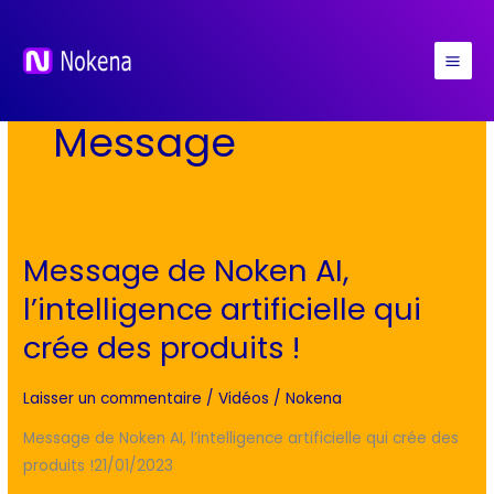
Aller
au
contenu
Message
Message de Noken AI,
Message
de
l’intelligence artificielle qui
Noken
crée des produits !
AI,
l’intelligence
Laisser un commentaire
/
Vidéos
/
Nokena
artificielle
qui
Message de Noken AI, l’intelligence artificielle qui crée des
crée
produits !21/01/2023
des