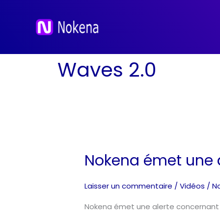
Aller
au
contenu
Waves 2.0
Nokena émet une 
Nokena
émet
une
Laisser un commentaire
/
Vidéos
/
N
alerte
Nokena émet une alerte concernant
concernant